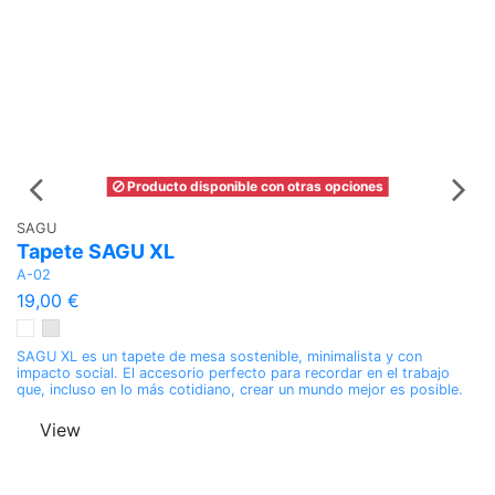
Producto disponible con otras opciones
SAGU
Ti
Tapete SAGU XL
P
A-02
I
19,00 €
5
ID
co
SAGU XL es un tapete de mesa sostenible, minimalista y con
re
impacto social. El accesorio perfecto para recordar en el trabajo
que, incluso en lo más cotidiano, crear un mundo mejor es posible.
View